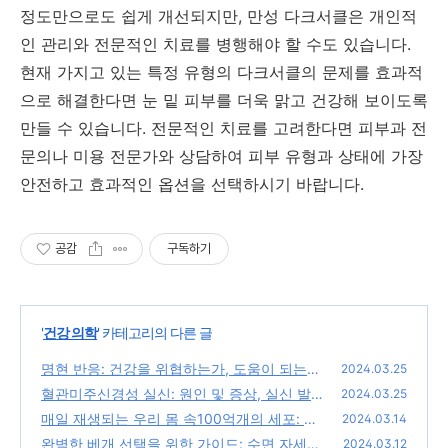
정도만으로도 쉽게 개선되지만, 만성 다크서클은 개인적
인 관리와 전문적인 치료를 병행해야 할 수도 있습니다.
현재 가지고 있는 특정 유형의 다크서클의 문제를 효과적
으로 해결한다면 눈 밑 피부를 더욱 맑고 건강해 보이도록
만들 수 있습니다. 전문적인 치료를 고려한다면 피부과 전
문의나 미용 전문가와 상담하여 피부 유형과 상태에 가장
안전하고 효과적인 옵션을 선택하시기 바랍니다.
공감
구독하기
'
건강 의학
' 카테고리의 다른 글
명현 반응: 건강을 위협하는가, 도움이 되는
2024.03.25
가?
혈관미주신경성 실신: 원인 및 증상, 실신 발생
(0)
2024.03.25
시 대응법, 진단 방법, 관리 및 예방
매일 재생되는 우리 몸 속100억개의 세포: 세
(0)
2024.03.14
포 재생의 과학적 메커니즘과 철학적 관점
완벽한 베개 선택을 위한 가이드: 수면 자세와
(0)
2024.03.12