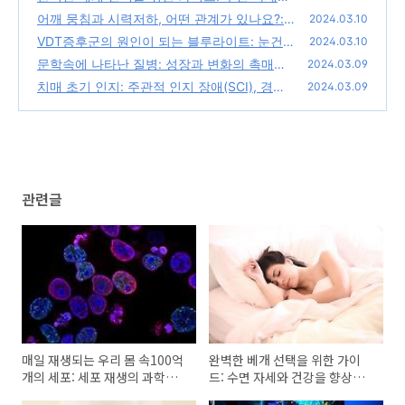
건강을 향상시키기 위한 과학적 연구 기반 접
어깨 뭉침과 시력저하, 어떤 관계가 있나요?:
2024.03.10
근 방식
근육 긴장과 시력 문제 사이의 연관성, 예방 및
(0)
VDT증후군의 원인이 되는 블루라이트: 눈건강
2024.03.10
관리전략
에 미치는 영향, 수면방해, 눈 보호와 건강 유
(0)
문학속에 나타난 질병: 성장과 변화의 촉매제,
2024.03.09
지방법
플롯 장치와 은유, 개인적인 이야기와 저자의
(0)
치매 초기 인지: 주관적 인지 장애(SCI), 경도
2024.03.09
성찰, 질병에 대한 관점의 진화
인지 장애(MCI), 건망증과 치매 초기 증세의
(0)
차이, 조기 발견의 중요성
(0)
관련글
매일 재생되는 우리 몸 속100억
완벽한 베개 선택을 위한 가이
개의 세포: 세포 재생의 과학적
드: 수면 자세와 건강을 향상시
메커니즘과 철학적 관점
키기 위한 과학적 연구 기반 접