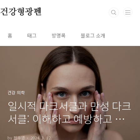
본문 바로가기
건강형광펜
홈
태그
방명록
블로그 소개
건강 의학
일시적 다크서클과 만성 다크
서클: 이해하고 예방하고 해
결하자!
by 펜뚜껑
2024. 3. 12.