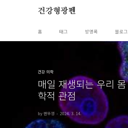
본문 바로가기
건강형광펜
홈
태그
방명록
블로그
건강 의학
매일 재생되는 우리 몸
학적 관점
by 펜뚜껑
2024. 3. 14.