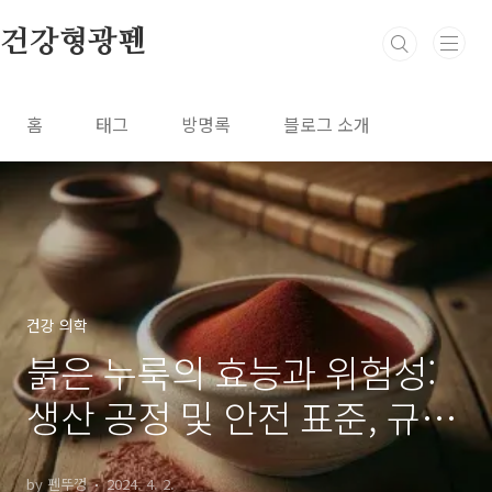
본문 바로가기
건강형광펜
홈
태그
방명록
블로그 소개
건강 의학
붉은 누룩의 효능과 위험성:
생산 공정 및 안전 표준, 규제
조치
by 펜뚜껑
2024. 4. 2.