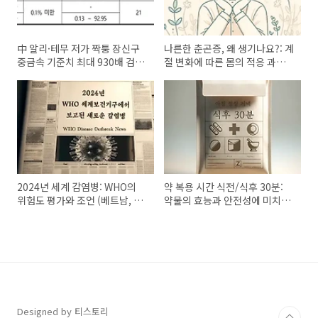
中 알리·테무 저가 짝퉁 장신구
나른한 춘곤증, 왜 생기나요?: 계
중금속 기준치 최대 930배 검출:
절 변화에 따른 몸의 적응 과정
발암물질 종류, 인체에 미치는
과 주요 증상, 극복 전략
영향
2024년 세계 감염병: WHO의
약 복용 시간 식전/식후 30분:
위험도 평가와 조언 (베트남, 유
약물의 효능과 안전성에 미치는
럽, 아프리카, 방글라데시)
영향
Designed by 티스토리