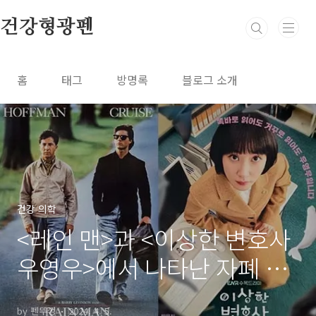
본문 바로가기
건강형광펜
홈
태그
방명록
블로그 소개
건강 의학
<레인 맨>과 <이상한 변호사
우영우>에서 나타난 자폐 스
펙트럼 장애: 다양한 시각과
by 펜뚜껑
2024. 4. 5.