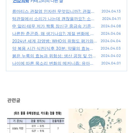
'
건강 의학
' 카테고리의 다른 글
류마티스 관절염 인자란 무엇입니까?: 관절염
2024.04.13
진단부터 류마티스 인자의 역할 이해
턱관절에서 소리가 나는데 괜찮을까요?: 소리
(0)
2024.04.11
로 살펴보는 악관절 장애(TMD)의 신호와 치료
中 알리·테무 저가 짝퉁 장신구 중금속 기준치
2024.04.08
시기
최대 930배 검출: 발암물질 종류, 인체에 미치
(0)
나른한 춘곤증, 왜 생기나요?: 계절 변화에 따
2024.04.06
는 영향
른 몸의 적응 과정과 주요 증상, 극복 전략
(0)
2024년 세계 감염병: WHO의 위험도 평가와
(0)
2024.04.04
조언 (베트남, 유럽, 아프리카, 방글라데시)
약 복용 시간 식전/식후 30분: 약물의 효능과
(0)
2024.04.03
안전성에 미치는 영향
붉은 누룩의 효능과 위험성: 생산 공정 및 안전
(0)
2024.04.02
표준, 규제 조치
나이에 따른 목소리 변화의 메커니즘: 유아기
(0)
2024.04.01
부터 노년기까지
(0)
관련글