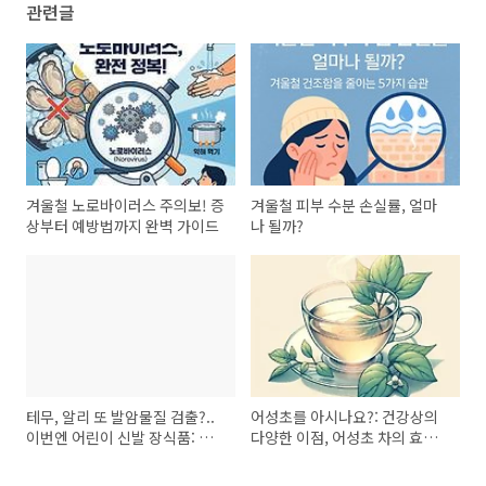
관련글
겨울철 노로바이러스 주의보! 증
겨울철 피부 수분 손실률, 얼마
상부터 예방법까지 완벽 가이드
나 될까?
테무, 알리 또 발암물질 검출?..
어성초를 아시나요?: 건강상의
이번엔 어린이 신발 장식품: 독
다양한 이점, 어성초 차의 효능,
성물질 DEHP, DBP이 건강에
요리, 잠재적 부작용
미치는 영향