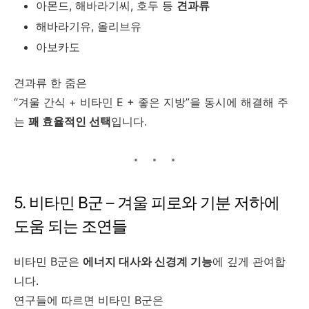
아몬드, 해바라기씨, 호두 등
견과류
해바라기유, 올리브유
아보카도
견과류 한 줌은
“겨울 간식 + 비타민 E + 좋은 지방”을 동시에 해결해 주
는
꽤 효율적인 선택
입니다.
5. 비타민 B군 – 겨울 피로와 기분 저하에
도움 되는 조연들
비타민 B군은
에너지 대사와 신경계 기능
에 깊게 관여합
니다.
연구들에 따르면 비타민 B군은