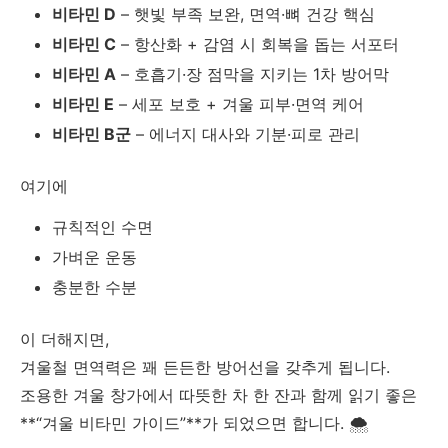
비타민 D
– 햇빛 부족 보완, 면역·뼈 건강 핵심
비타민 C
– 항산화 + 감염 시 회복을 돕는 서포터
비타민 A
– 호흡기·장 점막을 지키는 1차 방어막
비타민 E
– 세포 보호 + 겨울 피부·면역 케어
비타민 B군
– 에너지 대사와 기분·피로 관리
여기에
규칙적인 수면
가벼운 운동
충분한 수분
이 더해지면,
겨울철 면역력은 꽤 든든한 방어선을 갖추게 됩니다.
조용한 겨울 창가에서 따뜻한 차 한 잔과 함께 읽기 좋은
**“겨울 비타민 가이드”**가 되었으면 합니다. 🌨️