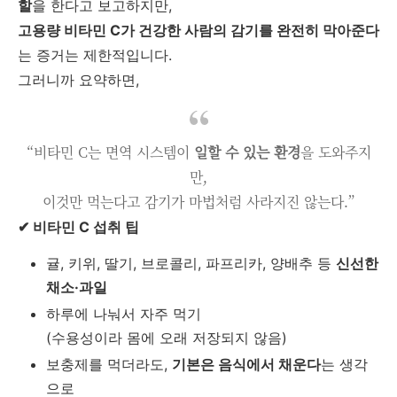
할
을 한다고 보고하지만,
고용량 비타민 C가 건강한 사람의 감기를 완전히 막아준다
는 증거는 제한적입니다.
그러니까 요약하면,
“비타민 C는 면역 시스템이
일할 수 있는 환경
을 도와주지
만,
이것만 먹는다고 감기가 마법처럼 사라지진 않는다.”
✔ 비타민 C 섭취 팁
귤, 키위, 딸기, 브로콜리, 파프리카, 양배추 등
신선한
채소·과일
하루에 나눠서 자주 먹기
(수용성이라 몸에 오래 저장되지 않음)
보충제를 먹더라도,
기본은 음식에서 채운다
는 생각
으로