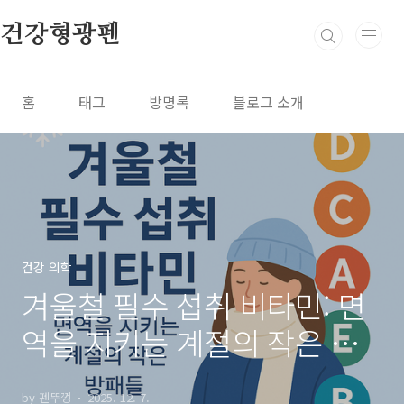
본문 바로가기
건강형광펜
홈
태그
방명록
블로그 소개
건강 의학
겨울철 필수 섭취 비타민: 면
역을 지키는 계절의 작은 방
패들
by 펜뚜껑
2025. 12. 7.