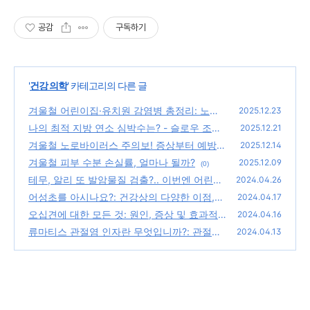
공감
구독하기
'
건강 의학
' 카테고리의 다른 글
겨울철 어린이집·유치원 감염병 총정리: 노로
2025.12.23
바이러스부터 독감까지 증상과 대처법(부모용
나의 최적 지방 연소 심박수는? - 슬로우 조깅
2025.12.21
체크 가이드)
으로 효과적인 체중감량 하세요
(0)
겨울철 노로바이러스 주의보! 증상부터 예방법
(0)
2025.12.14
까지 완벽 가이드
겨울철 피부 수분 손실률, 얼마나 될까?
(0)
2025.12.09
(0)
테무, 알리 또 발암물질 검출?.. 이번엔 어린이
2024.04.26
신발 장식품: 독성물질 DEHP, DBP이 건강에
어성초를 아시나요?: 건강상의 다양한 이점,
2024.04.17
미치는 영향
어성초 차의 효능, 요리, 잠재적 부작용
(0)
오십견에 대한 모든 것: 원인, 증상 및 효과적
(0)
2024.04.16
인 치료법
류마티스 관절염 인자란 무엇입니까?: 관절염
(0)
2024.04.13
진단부터 류마티스 인자의 역할 이해
(0)