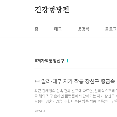
본문 바로가기
건강형광펜
홈
태그
방명록
블로그
저가짝퉁장신구
1
최근 관세청의 단속 결과 발표에 따르면, 알리익스프레스(Al
국 해외 직구 온라인 플랫폼에서 판매되는 저가 장신구 
드뮴이 검출되었습니다. 대부분 명품 짝퉁 물품들이 단
뿐만 아니라 카카오 열쇠고리, 삼성 이어폰 등 9개 우
2024. 4. 8.
더하고 있습니다. 이 블로그 글에서는 관세청의 보도 자
검출되었는지, 또한 이 물질들이 인체에 어떤 영향을 