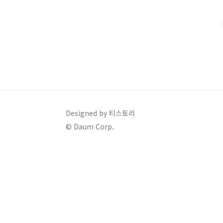
청 발표 내용 요약2024년 1월 23일 관세청 발표에 따르
위조품에 대한 집중 단속 결과..
Designed by 티스토리
© Daum Corp.